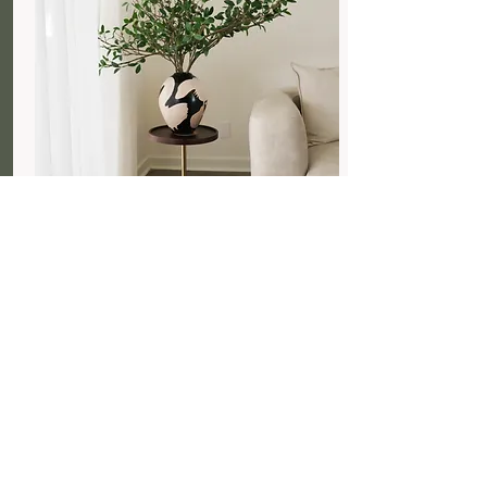
Que te brinda este curso?
Este curso te ofrece 7 capítulos
interactivos con ejercicios e información
básica de interiorismo para aprender a
generar espacios con color y elementos, y
comprender el volumen y la dinámica
entre ellos